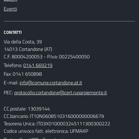
Eventi
CONTATTI
Via della Costa, 39
14013 Cortandone (AT)
C.F. 80004200053 - P.Iva: 00225400050
Telefono:
0141 669219
Fax: 0141 650898
E-mail:
PEC:
CC.postale: 13039144
CC.bancario: IT10N0608510316000000006679
Tesoreria Unica: IT03X0100003245111300300222
Codice univoco fatt. elettronica: UFMAKP