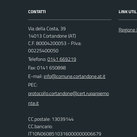
CONTATTI
LINK UTIL
Via della Costa, 39
Regione
14013 Cortandone (AT)
C.F. 80004200053 - P.Iva:
00225400050
Telefono:
0141 669219
Fax: 0141 650898
E-mail:
PEC:
CC.postale: 13039144
CC.bancario:
IT10N0608510316000000006679