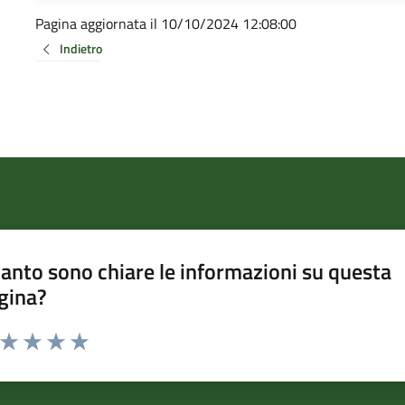
Pagina aggiornata il 10/10/2024 12:08:00
Indietro
anto sono chiare le informazioni su questa
gina?
a da 1 a 5 stelle la pagina
ta 1 stelle su 5
Valuta 2 stelle su 5
Valuta 3 stelle su 5
Valuta 4 stelle su 5
Valuta 5 stelle su 5