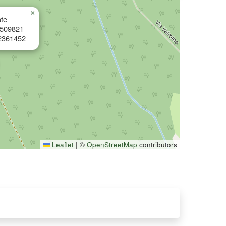
×
te
8509821
2361452
Leaflet
|
©
OpenStreetMap
contributors