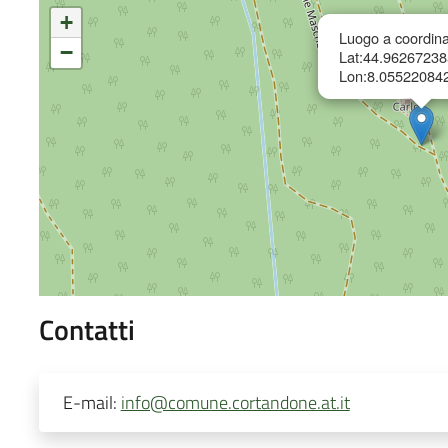
+
Luogo a coordina
−
Lat:44.9626723
Lon:8.05522084
Contatti
E-mail:
info@comune.cortandone.at.it