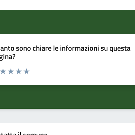
anto sono chiare le informazioni su questa
gina?
a da 1 a 5 stelle la pagina
ta 1 stelle su 5
Valuta 2 stelle su 5
Valuta 3 stelle su 5
Valuta 4 stelle su 5
Valuta 5 stelle su 5
tatta il comune