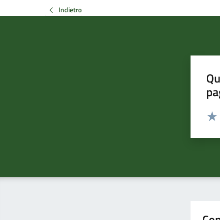
Indietro
Qu
pa
Valut
Valu
Con