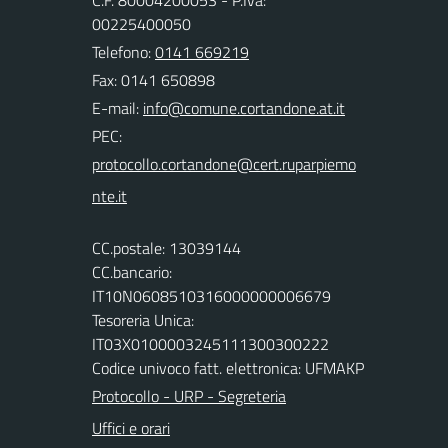
C.F. 80004200053 - P.Iva:
00225400050
Telefono:
0141 669219
Fax: 0141 650898
E-mail:
PEC:
CC.postale: 13039144
CC.bancario:
IT10N0608510316000000006679
Tesoreria Unica:
IT03X0100003245111300300222
Codice univoco fatt. elettronica: UFMAKP
Protocollo - URP - Segreteria
Uffici e orari